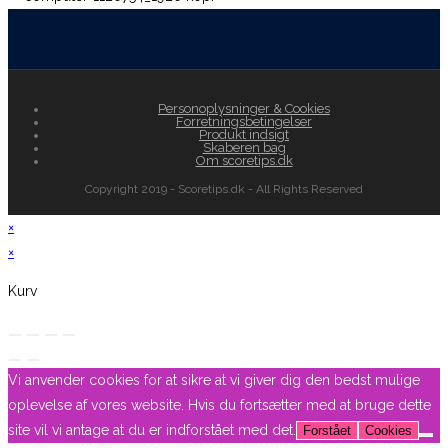
Personoplysninger & Cookies
Forretningsbetingelser
Produkt indsigt
Skaberen bag
Om scoretips.dk
Copyright 2019 - Scoretips.dk - All Rights Reserved
×
×
Kurv
Vi anvender cookies for at sikre at vi giver dig den bedst mulige
oplevelse af vores website. Hvis du fortsætter med at bruge dette
site vil vi antage at du er indforstået med det.
Forstået
Cookies