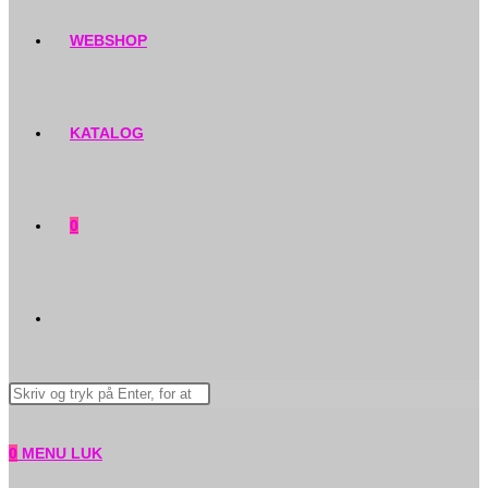
WEBSHOP
KATALOG
0
TOGGLE
Search
WEBSITE
this
website
0
MENU
LUK