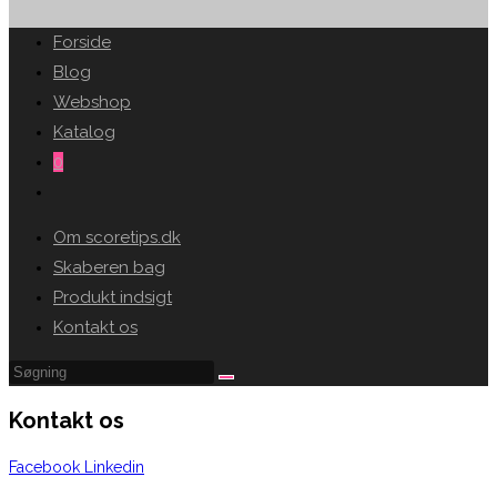
SEARCH
Forside
Blog
Webshop
Katalog
0
Toggle
website
Om scoretips.dk
search
Skaberen bag
Produkt indsigt
Kontakt os
Kontakt os
Facebook
Linkedin