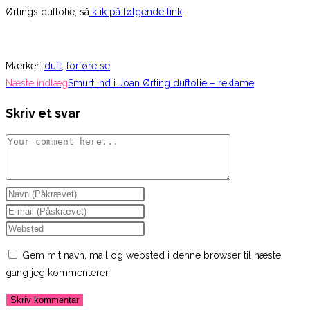
Ørtings duftolie, så
klik på følgende link
.
Mærker
:
duft
,
forførelse
Read
Næste indlæg
Smurt ind i Joan Ørting duftolie – reklame
more
Skriv et svar
articles
Comment
Enter
your
Enter
name
your
Enter
or
email
your
Gem mit navn, mail og websted i denne browser til næste
username
address
website
gang jeg kommenterer.
to
to
URL
comment
comment
(optional)