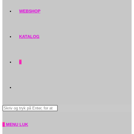
WEBSHOP
KATALOG
0
TOGGLE
Search
WEBSITE
this
website
0
MENU
LUK