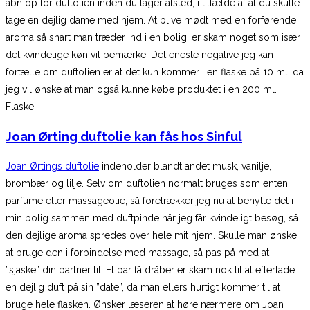
åbn op for duftolien inden du tager afsted, i tilfælde af at du skulle
tage en dejlig dame med hjem. At blive mødt med en forførende
aroma så snart man træder ind i en bolig, er skam noget som især
det kvindelige køn vil bemærke. Det eneste negative jeg kan
fortælle om duftolien er at det kun kommer i en flaske på 10 ml, da
jeg vil ønske at man også kunne købe produktet i en 200 ml.
Flaske.
Joan Ørting duftolie kan fås hos Sinful
Joan Ørtings duftolie
indeholder blandt andet musk, vanilje,
brombær og lilje. Selv om duftolien normalt bruges som enten
parfume eller massageolie, så foretrækker jeg nu at benytte det i
min bolig sammen med duftpinde når jeg får kvindeligt besøg, så
den dejlige aroma spredes over hele mit hjem. Skulle man ønske
at bruge den i forbindelse med massage, så pas på med at
”sjaske” din partner til. Et par få dråber er skam nok til at efterlade
en dejlig duft på sin ”date”, da man ellers hurtigt kommer til at
bruge hele flasken. Ønsker læseren at høre nærmere om Joan