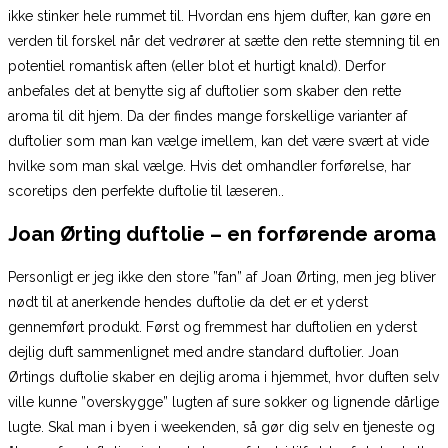
ikke stinker hele rummet til. Hvordan ens hjem dufter, kan gøre en
verden til forskel når det vedrører at sætte den rette stemning til en
potentiel romantisk aften (eller blot et hurtigt knald). Derfor
anbefales det at benytte sig af duftolier som skaber den rette
aroma til dit hjem. Da der findes mange forskellige varianter af
duftolier som man kan vælge imellem, kan det være svært at vide
hvilke som man skal vælge. Hvis det omhandler forførelse, har
scoretips den perfekte duftolie til læseren..
Joan Ørting duftolie – en forførende aroma
Personligt er jeg ikke den store ”fan” af Joan Ørting, men jeg bliver
nødt til at anerkende hendes duftolie da det er et yderst
gennemført produkt. Først og fremmest har duftolien en yderst
dejlig duft sammenlignet med andre standard duftolier. Joan
Ørtings duftolie skaber en dejlig aroma i hjemmet, hvor duften selv
ville kunne ”overskygge” lugten af sure sokker og lignende dårlige
lugte. Skal man i byen i weekenden, så gør dig selv en tjeneste og