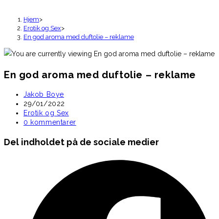
Hjem
>
Erotik og Sex
>
En god aroma med duftolie – reklame
En god aroma med duftolie – reklame
Post
Jakob Boye
author:
Post
29/01/2022
published:
Post
Erotik og Sex
category:
Post
0 kommentarer
comments:
Share
Del indholdet på de sociale medier
this
Opens
content
in
a
new
window