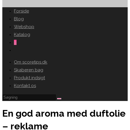
SEARCH
Forside
Blog
Webshop
Katalog
0
Toggle
website
Om scoretips.dk
search
Skaberen bag
Produkt indsigt
Kontakt os
En god aroma med duftolie
– reklame