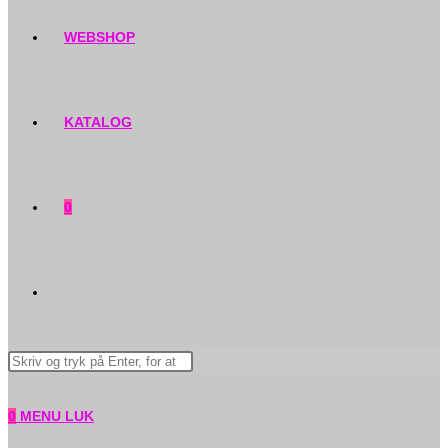
WEBSHOP
KATALOG
0
TOGGLE
Search
WEBSITE
this
website
0
MENU
LUK