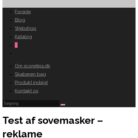
SEARCH
Forside
Blog
Webshop
Katalog
0
Toggle
website
Om scoretips.dk
search
Skaberen bag
Produkt indsigt
Kontakt os
Test af sovemasker –
reklame