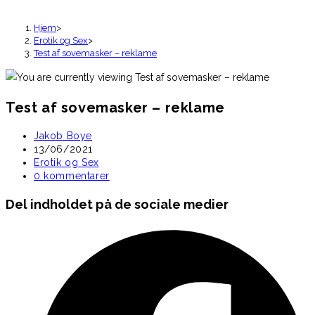
Hjem
>
Erotik og Sex
>
Test af sovemasker – reklame
Test af sovemasker – reklame
Post
Jakob Boye
author:
Post
13/06/2021
published:
Post
Erotik og Sex
category:
Post
0 kommentarer
comments:
Share
Del indholdet på de sociale medier
this
Opens
content
in
a
new
window