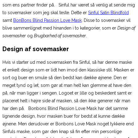
som ens partner finder på. Sinful har været så venlig at sende mig
to sovemasker som jeg skal teste. Dette er
Sinful Satin Blindfold
samt
BonBons Blind Passion Love Mask
. Disse to sovemasker vil
blive sammenlignet med hinanden i to kategorier, som er
Design af
sovemasker
og
Brugbarhed af sovemasker
.
Design af sovemasker
Hvis vi starter ud med sovemasken fra Sinful, så har denne maske
et enkelt design som er lidt hen imod den klassiske stil. Masken er
sort og buer en smule så den bedst kan dække øjnene. Den er
meget tynd og let, som gør at man helt kan glemme at have den
på, når man ligger i sengen. Logoet er lille og beskedent samt er
placeret helt i højre side af masken, så den ikke generer når man
har den på. Bonbons Blind Passion Love Mask har det samme
lignende design, hvor masken buer for bedst at kunne dække
øjnene. Men derudover er Bonbons Love Mask noget tykkere end
Sinfuls maske, som gør den knap så fin efter min personlige