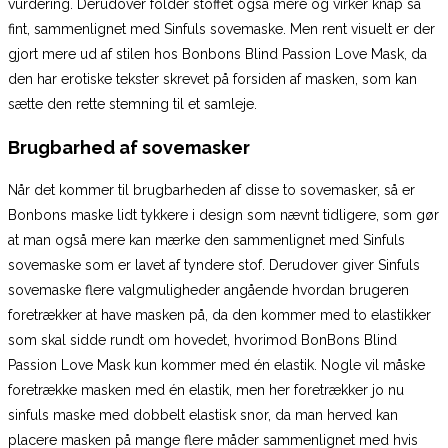
vurdering. Derudover folder stoffet også mere og virker knap så
fint, sammenlignet med Sinfuls sovemaske. Men rent visuelt er der
gjort mere ud af stilen hos Bonbons Blind Passion Love Mask, da
den har erotiske tekster skrevet på forsiden af masken, som kan
sætte den rette stemning til et samleje.
Brugbarhed af sovemasker
Når det kommer til brugbarheden af disse to sovemasker, så er
Bonbons maske lidt tykkere i design som nævnt tidligere, som gør
at man også mere kan mærke den sammenlignet med Sinfuls
sovemaske som er lavet af tyndere stof. Derudover giver Sinfuls
sovemaske flere valgmuligheder angående hvordan brugeren
foretrækker at have masken på, da den kommer med to elastikker
som skal sidde rundt om hovedet, hvorimod BonBons Blind
Passion Love Mask kun kommer med én elastik. Nogle vil måske
foretrække masken med én elastik, men her foretrækker jo nu
sinfuls maske med dobbelt elastisk snor, da man herved kan
placere masken på mange flere måder sammenlignet med hvis