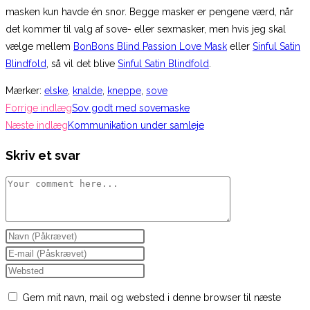
masken kun havde én snor. Begge masker er pengene værd, når
det kommer til valg af sove- eller sexmasker, men hvis jeg skal
vælge mellem
BonBons Blind Passion Love Mask
eller
Sinful Satin
Blindfold
, så vil det blive
Sinful Satin Blindfold
.
Mærker
:
elske
,
knalde
,
kneppe
,
sove
Read
Forrige indlæg
Sov godt med sovemaske
more
Næste indlæg
Kommunikation under samleje
articles
Skriv et svar
Comment
Enter
your
Enter
name
your
Enter
or
email
your
Gem mit navn, mail og websted i denne browser til næste
username
address
website