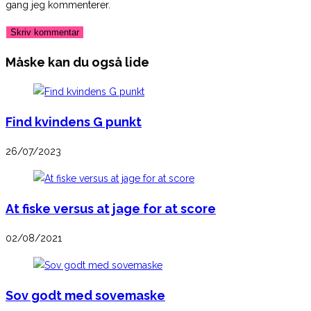
gang jeg kommenterer.
to
to
URL
comment
comment
(optional)
Måske kan du også lide
Find kvindens G punkt
26/07/2023
At fiske versus at jage for at score
02/08/2021
Sov godt med sovemaske