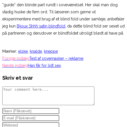
”guide” den blinde part rundt i soveværelset. Her skal man dog
stadig huske de fem ord. Til læseren som gerne vil
eksperimentere med brug af et blind fold under samleje, anbefaler
jeg kun
Bijoux Shhh satin blindfold
, da dette blind fold ser sexet ud
på partneren og derudover er blindfoldet utroligt blødt at have på.
Mærker
:
elske
,
knalde
,
kneppe
Read
Forrige indlæg
Test af sovemasker – reklame
more
Næste indlæg
Han får for lidt sex
articles
Skriv et svar
Comment
Enter
your
Enter
name
your
Enter