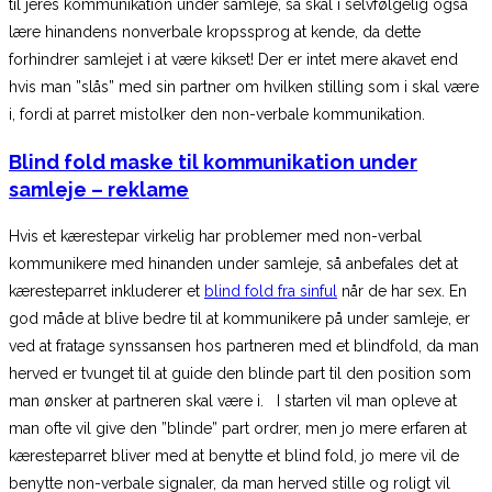
til jeres kommunikation under samleje, så skal i selvfølgelig også
lære hinandens nonverbale kropssprog at kende, da dette
forhindrer samlejet i at være kikset! Der er intet mere akavet end
hvis man ”slås” med sin partner om hvilken stilling som i skal være
i, fordi at parret mistolker den non-verbale kommunikation.
Blind fold maske til kommunikation under
samleje – reklame
Hvis et kærestepar virkelig har problemer med non-verbal
kommunikere med hinanden under samleje, så anbefales det at
kæresteparret inkluderer et
blind fold fra sinful
når de har sex. En
god måde at blive bedre til at kommunikere på under samleje, er
ved at fratage synssansen hos partneren med et blindfold, da man
herved er tvunget til at guide den blinde part til den position som
man ønsker at partneren skal være i. I starten vil man opleve at
man ofte vil give den ”blinde” part ordrer, men jo mere erfaren at
kæresteparret bliver med at benytte et blind fold, jo mere vil de
benytte non-verbale signaler, da man herved stille og roligt vil