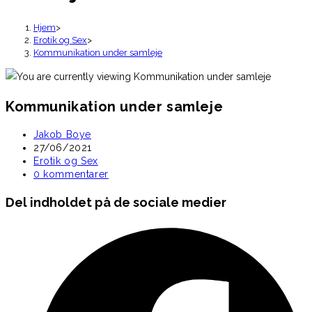
Hjem
>
Erotik og Sex
>
Kommunikation under samleje
Kommunikation under samleje
Post
Jakob Boye
author:
Post
27/06/2021
published:
Post
Erotik og Sex
category:
Post
0 kommentarer
comments:
Share
Del indholdet på de sociale medier
this
Opens
content
in
a
new
window