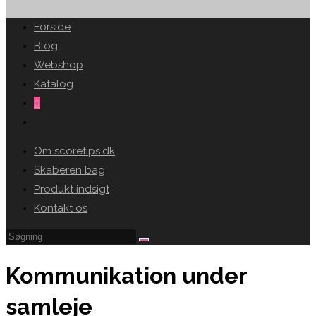
SEARCH
Forside
Blog
Webshop
Katalog
0
Toggle
website
Om scoretips.dk
search
Skaberen bag
Produkt indsigt
Kontakt os
Kommunikation under
samleje