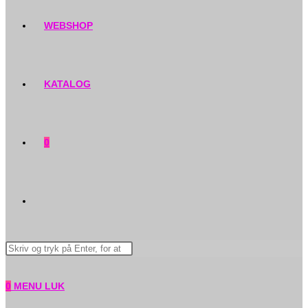
WEBSHOP
KATALOG
0
TOGGLE
Search
WEBSITE
this
website
0
MENU
LUK