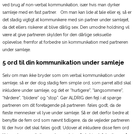
ved brug af non-verbal kommunikation, især hvis man dyrker
samleje med en fast partner. Om man kan lide at tale eller ej, så er
det stadig vigtigt at kommunikere med sin partner under samlejet,
da det ellers risikerer at blive dårlig sex. Den umodne holdning vil
være at give partneren skylden for den dårlige seksuelle
oplevelse, fremfor at forbedre sin kommunikation med partneren
under samleje.
5 ord til din kommunikation under samleje
Selv om man ikke bryder som om verbal kommunikation under
samleje, så er der dog stadig fem simple ord, som parret altid skal
inkludere under samleje, og det er “hurtigere”, “langsommere”,
“hårdere”, “blidere” og “stop”. Gør ALDRIG den fejl i at spørge
partneren om dit foretagende på partneren føles godt, da de
fleste mennesker vil lyve under samleje. Så er det derfor bedre at
benytte de fem ord som nævnt tidligere, da de vejleder partneren
til der hvor det skal føles godt. Udover at inkludere disse fem ord