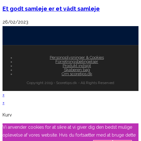
Et godt samleje er et vådt samleje
26/02/2023
Personoplysninger & Cookies
Forretningsbetingelser
Produkt indsigt
Skaberen bag
Om scoretips.dk
Copyright 2019 - Scoretips.dk - All Rights Reserved
×
×
Kurv
Vi anvender cookies for at sikre at vi giver dig den bedst mulige
oplevelse af vores website. Hvis du fortsætter med at bruge dette