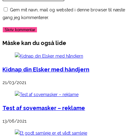
or
email
your
Gem mit navn, mail og websted i denne browser til næste
username
address
website
gang jeg kommenterer.
to
to
URL
comment
comment
(optional)
Måske kan du også lide
Kidnap din Elsker med håndjern
21/03/2021
Test af sovemasker – reklame
13/06/2021